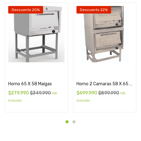
Descuento 20%
Descuento 22%
Cotizar
Cotizar
Horno 65 X 58 Maigas
Horno 2 Camaras 58 X 65 Cm Maigas
$
279.990
$
349.990
$
699.990
$
899.990
IVA
IVA
incluido
incluido