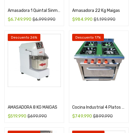
Amasadora 1 Quintal Sinmag
Amasadora 22 Kg Maigas
$
6.749.990
$
6.999.990
$
984.990
$
1.199.990
Descuento 26%
Descuento 17%
Add to cart
Add to cart
AMASADORA 8 KG MAIGAS
Cocina Industrial 4 Platos Horno 65X58 Jumbo
$
519.990
$
699.990
$
749.990
$
899.990