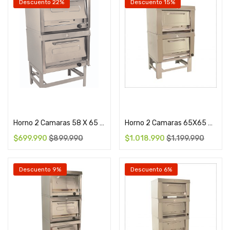
Descuento 22%
Descuento 15%
Cotizar
Add to cart
Horno 2 Camaras 58 X 65 Cm Maigas
Horno 2 Camaras 65X65 Cms Maigas
$
699.990
$
899.990
$
1.018.990
$
1.199.990
Descuento 9%
Descuento 6%