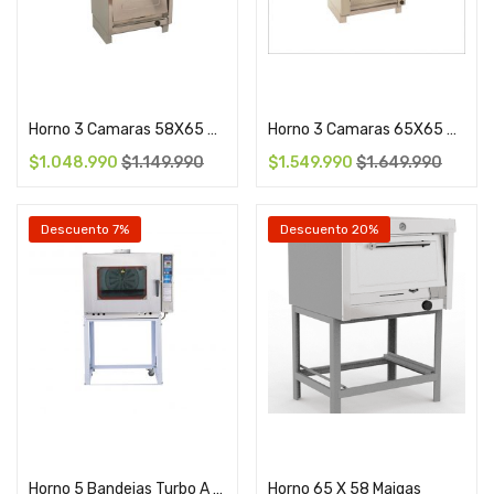
Add to cart
Add to cart
Horno 3 Camaras 58X65 Cms Maigas
Horno 3 Camaras 65X65 Cm Maigas
$
1.048.990
$
1.149.990
$
1.549.990
$
1.649.990
Descuento 7%
Descuento 20%
Add to cart
Cotizar
Horno 5 Bandejas Turbo A Gas Ventus
Horno 65 X 58 Maigas