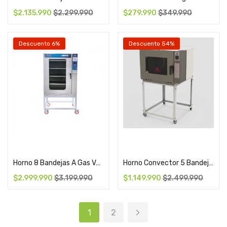
$
2.135.990
$
2.299.990
$
279.990
$
349.990
Descuento 6%
Descuento 54%
Add to cart
Add to cart
Horno 8 Bandejas A Gas Ventus
Horno Convector 5 Bandejas Progas
$
2.999.990
$
3.199.990
$
1.149.990
$
2.499.990
1
2