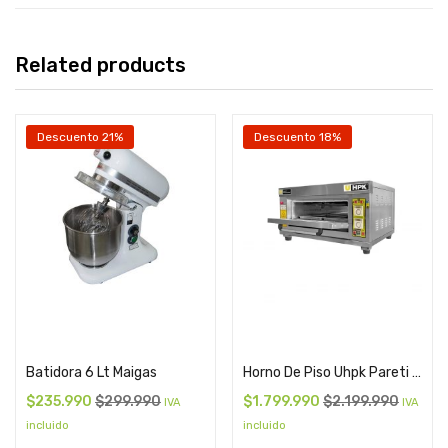
Related products
Descuento 21%
Descuento 18%
Add to cart
Add to cart
Batidora 6 Lt Maigas
Horno De Piso Uhpk Pareti Kitchenette
$
235.990
$
299.990
$
1.799.990
$
2.199.990
IVA
IVA
incluido
incluido