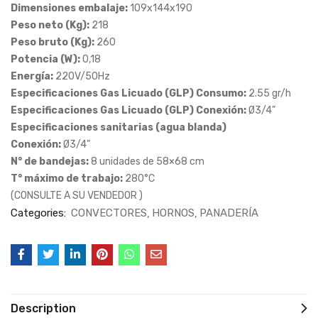
Dimensiones embalaje:
109x144x190
Peso neto (Kg):
218
Peso bruto (Kg):
260
Potencia (W):
0,18
Energía:
220V/50Hz
Especificaciones Gas Licuado (GLP) Consumo:
2.55 gr/h
Especificaciones Gas Licuado (GLP) Conexión:
Ø3/4”
Especificaciones sanitarias (agua blanda)
Conexión:
Ø3/4”
N° de bandejas:
8 unidades de 58×68 cm
T° máximo de trabajo:
280°C
(CONSULTE A SU VENDEDOR )
Categories:
CONVECTORES
HORNOS
PANADERÍA
Description