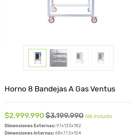
Horno 8 Bandejas A Gas Ventus
$
2.999.990
$
3.199.990
IVA incluido
Dimensiones Externas:
97x133x182
Dimensiones Internas:
68×77.5×104