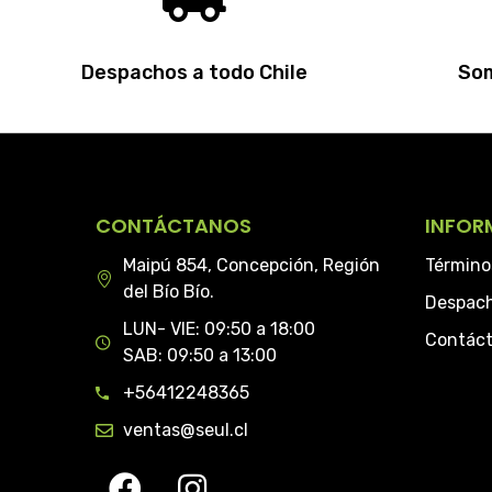
Despachos a todo Chile
Som
CONTÁCTANOS
INFOR
Maipú 854, Concepción, Región
Término
del Bío Bío.
Despac
LUN- VIE: 09:50 a 18:00
Contác
SAB: 09:50 a 13:00
+56412248365
ventas@seul.cl