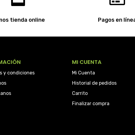
os tienda online
Pagos en líne
MACIÓN
MI CUENTA
s y condiciones
Mi Cuenta
hos
Historial de pedidos
tanos
Carrito
Finalizar compra