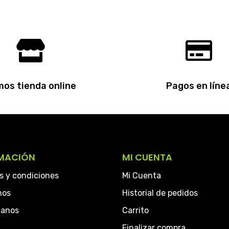
os tienda online
Pagos en líne
MACIÓN
MI CUENTA
s y condiciones
Mi Cuenta
hos
Historial de pedidos
tanos
Carrito
Finalizar compra