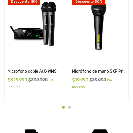
Descuento 18%
Descuento 50%
Add to cart
Add to cart
Microfono doble AKG WMS40 Mini2 Vocal 25A/C
Micrófono de mano SKP Pro 20
$
329.990
$
399.990
$
19.990
$
39.990
IVA
IVA
incluido
incluido