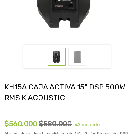
KH15A CAJA ACTIVA 15″ DSP 500W
RMS K ACOUSTIC
$
560.000
$
580.000
IVA incluido
Altavoz de madera biamplificado de 15″ y 2 vías Procesador DSP,