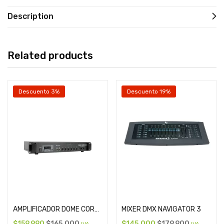
Description
Related products
Descuento 3%
Descuento 19%
Add to cart
Add to cart
AMPLIFICADOR DOME CORE 60
MIXER DMX NAVIGATOR 3
$
159.990
$
165.000
$
145.000
$
179.900