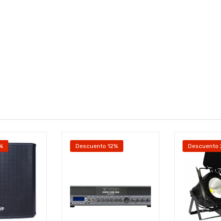
z
%
Descuento 12%
Descuento 