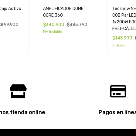
ajo Activo
AMPLIFICADOR DOME
Tecshow N
B
CORE 360
COB Par LED 
1x200W FO
$
899.900
$
340.900
$
385.790
FRÍO-CÁLID
IVA incluido
$
145.900
incluido
os tienda online
Pagos en líne