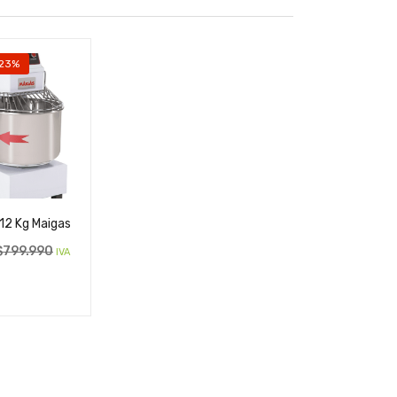
 23%
12 Kg Maigas
$
799.990
IVA