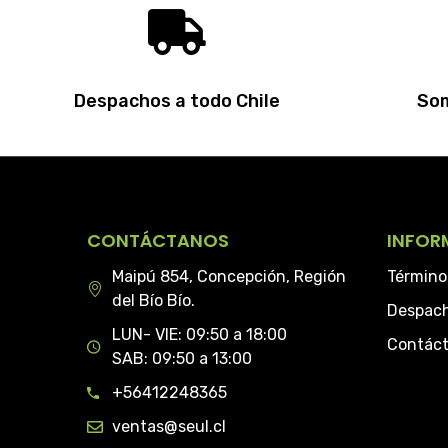
Despachos a todo Chile
Som
CONTÁCTANOS
INFOR
Maipú 854, Concepción, Región
Término
del Bío Bío.
Despac
LUN- VIE: 09:50 a 18:00
Contác
SAB: 09:50 a 13:00
+56412248365
ventas@seul.cl