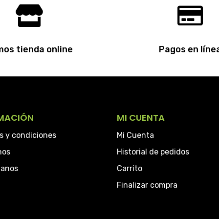
os tienda online
Pagos en líne
MACIÓN
MI CUENTA
s y condiciones
Mi Cuenta
hos
Historial de pedidos
tanos
Carrito
Finalizar compra