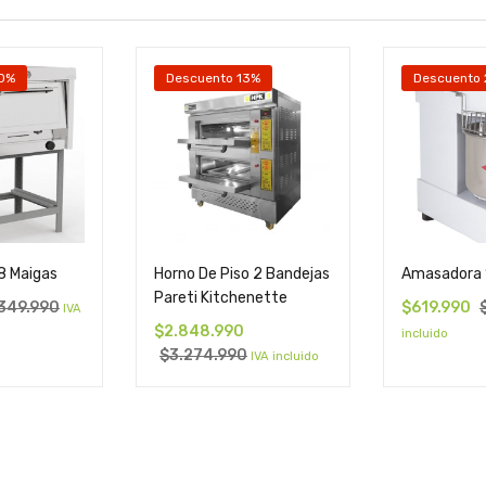
20%
Descuento 13%
Descuento
8 Maigas
Horno De Piso 2 Bandejas
Amasadora 
Pareti Kitchenette
349.990
$
619.990
IVA
$
2.848.990
incluido
$
3.274.990
IVA incluido