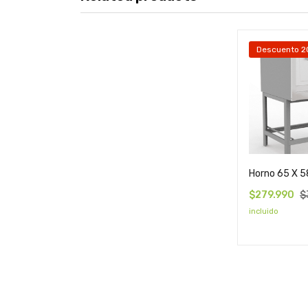
Descuento 
Horno 65 X 5
$
279.990
$
incluido