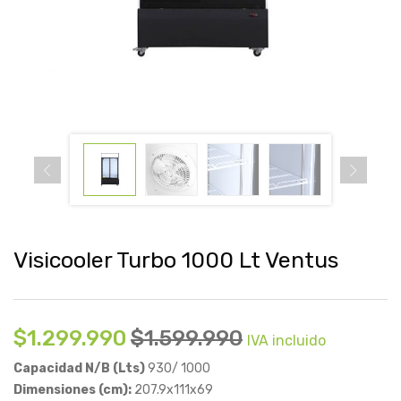
Visicooler Turbo 1000 Lt Ventus
$
1.299.990
$
1.599.990
IVA incluido
Capacidad N/B (Lts)
930/ 1000
Dimensiones (cm):
207.9x111x69