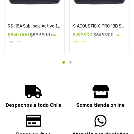
Add to cart
Add to cart
RS-18A Sub-bajo Activo 18″ AUDIOLAB
K-ACOUSTIC K-PRO 18B SUBAJO ACTIVO 18
$
850.000
$
899.900
$
599.900
$
649.900
IVA
IVA
incluido
incluido
Despachos a todo Chile
Somos tienda online